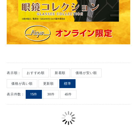
表示順：
おすすめ順
新着順
価格が安い順
価格が高い順
更新順
標準
表示件数：
15件
30件
45件