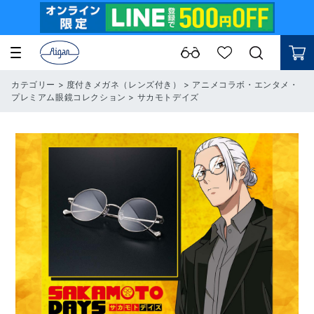
カテゴリー
>
度付きメガネ（レンズ付き）
>
アニメコラボ・エンタメ・
プレミアム眼鏡コレクション
>
サカモトデイズ