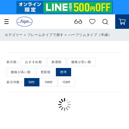
カテゴリー
>
フレームタイプで探す
>
ハーフリムタイプ（半縁）
表示順：
おすすめ順
新着順
価格が安い順
価格が高い順
更新順
標準
表示件数：
50件
100件
150件