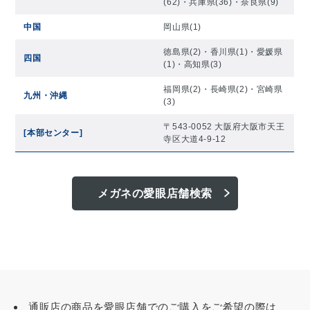
(62)
・
兵庫県(36)
・
奈良県(9)
中国
岡山県(1)
徳島県(2)
・
香川県(1)
・
愛媛県
四国
(1)
・
高知県(3)
福岡県(2)
・
長崎県(2)
・
宮崎県
九州・沖縄
(3)
〒543-0052 大阪府大阪市天王
[本部センター]
寺区大道4-9-12
メガネの愛眼店舗検索
通販店の商品を愛眼店舗でのご購入をご希望の際は、