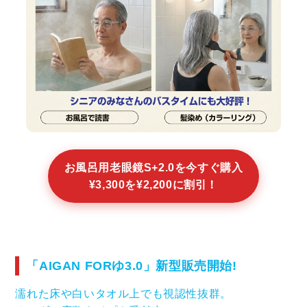
お風呂用老眼鏡S+2.0を今すぐ購入
¥3,300を¥2,200に割引！
「AIGAN FORゆ3.0」新型販売開始!
濡れた床や白いタオル上でも視認性抜群。