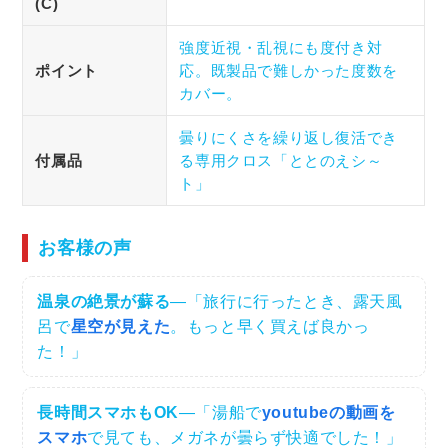
(C)
強度近視・乱視にも度付き対
ポイント
応。既製品で難しかった度数を
カバー。
曇りにくさを繰り返し復活でき
付属品
る専用クロス「ととのえシ～
ト」
お客様の声
温泉の絶景が蘇る
—「旅行に行ったとき、露天風
呂で
星空が見えた
。もっと早く買えば良かっ
た！」
長時間スマホもOK
—「湯船で
youtubeの動画を
スマホ
で見ても、メガネが曇らず快適でした！」