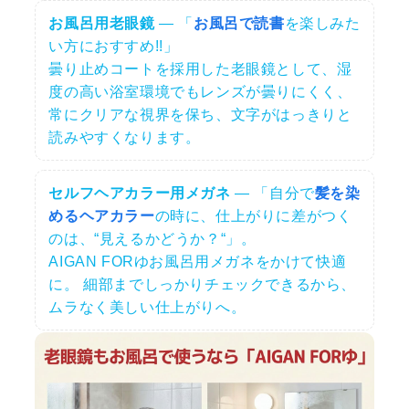
お風呂用老眼鏡
— 「
お風呂で読書
を楽しみた
い方におすすめ!!」
曇り止めコートを採用した老眼鏡として、湿
度の高い浴室環境でもレンズが曇りにくく、
常にクリアな視界を保ち、文字がはっきりと
読みやすくなります。
セルフヘアカラー用メガネ
— 「自分で
髪を染
めるヘアカラー
の時に、仕上がりに差がつく
のは、“見えるかどうか？“」。
AIGAN FORゆお風呂用メガネをかけて快適
に。 細部までしっかりチェックできるから、
ムラなく美しい仕上がりへ。