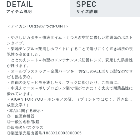
DETAIL
SPEC
アイテム説明
サイズ詳細
＜アイガンFORゆの7つのPOINT＞
・やさしいカタチ＝快適タイム・くつろぎ空間に優しい雰囲気のボスト
ンタイプ。
・梨地テンプル＝艶消しホワイトにすることで滑りにくく置き場所の視
認性を高めました。
・ととのえシ～ト＝待望のメンテナンス式防曇レンズ。安定した防曇性
が甦ります。
・オールプラスチック＝金属パーツを一切なしのALLポリカ製なのでサ
ビも熱も安心。
・自由のあな＝ヒモを通したり、フックに掛けたり、ご自由に。
・中見えケース＝ポリプロピレン製で傷がつきにくく丈夫で耐薬品性に
優れています。
・AIGAN FOR YOU＝ホンモノの証。（プリントではなく、浮き出し
成型文字！）
<本品に関する表示>
◎一般医療機器
◎一般的名称/眼鏡
◎販売名/バスグラス
◎製造販売届出番号/1883X10003000005