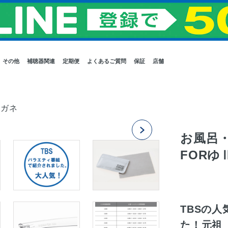
その他
補聴器関連
定期便
よくあるご質問
保証
店舗
メガネ
お風呂・
FORゆ
TBSの
た！元祖