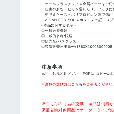
・オールプラスチック＝金属パーツを一切
・自由のあな＝ヒモを通したり、フックに
・中見えケース＝ポリプロピレン製で傷が
・AIGAN FOR YOU＝ホンモノの証
<本品に関する表示>
◎一般医療機器
◎一般的名称/眼鏡
◎販売名/バスグラス
◎製造販売届出番号/1883X10003000005
注意事項
元祖 お風呂用メガネ FORゆ コピー品
※度数の選び方は
こちら
をご参考ください
※こちらの商品の交換・返品は到着か
保証交換対象商品はオーダータイプの