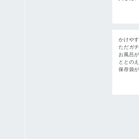
かけや
ただガ
お風呂
ととの
保存袋