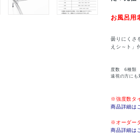
お風呂用老
曇りにくさ
えシ～ト」
度数 6種類 S+2.
遠視の方にも
※強度数タイプ
商品詳細は
※オーダー
商品詳細は