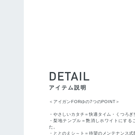
DETAIL
アイテム説明
＜アイガンFORゆの7つのPOINT＞
・やさしいカタチ＝快適タイム・くつろぎ
・梨地テンプル＝艶消しホワイトにする
た。
・ととのえシ～ト＝待望のメンテナンス式