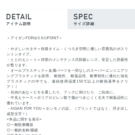
DETAIL
SPEC
アイテム説明
サイズ詳細
＜アイガンFORゆ3.0のPOINT＞
・やさしいカタチ＝快適タイム・くつろぎ空間に優しい雰囲気のボスリ
ントンタイプ。
・ととのえシ～ト＝待望のメンテナンス式防曇レンズ。安定した防曇性
が甦ります。
・オールプラスチック＝金属パーツを一切なしのスーパーエンジニアリ
ングプラスチックを採用、 耐熱性 、耐薬品性、耐摩耗性に優れた強化
プラスチックの中でも、連続使用温度150℃以上の耐熱基準をクリ
ア！！
・自由のあな＝ヒモを通したり、フックに掛けたり、ご自由に。
・中見えケース＝ポリプロピレン製で傷がつきにくく丈夫で耐薬品性に
優れています。
・AIGAN FOR YOU＝ホンモノの証。（プリントではなく、浮き出し
成型文字！）
<本品に関する表示>
◎一般医療機器
◎一般的名称/眼鏡