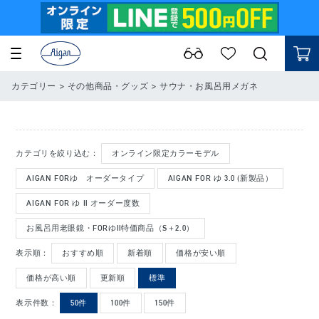
カテゴリー
>
その他商品・グッズ
>
サウナ・お風呂用メガネ
カテゴリを絞り込む：
オンライン限定カラーモデル
AIGAN FORゆ オーダータイプ
AIGAN FOR ゆ 3.0 (新製品）
AIGAN FOR ゆ Ⅱ オーダー度数
お風呂用老眼鏡・FORゆⅡ特価商品（S＋2.0）
表示順：
おすすめ順
新着順
価格が安い順
価格が高い順
更新順
標準
表示件数：
50件
100件
150件