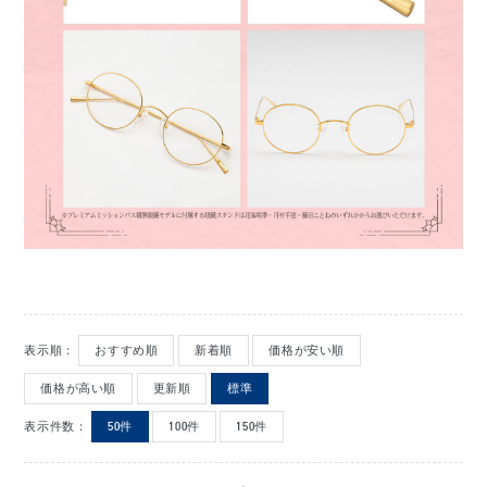
表示順：
おすすめ順
新着順
価格が安い順
価格が高い順
更新順
標準
表示件数：
50件
100件
150件