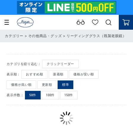
カテゴリー
>
その他商品・グッズ
>
リーディンググラス（既製老眼鏡）
カテゴリを絞り込む：
クリックリーダー
表示順：
おすすめ順
新着順
価格が安い順
価格が高い順
更新順
標準
表示件数：
50件
100件
150件