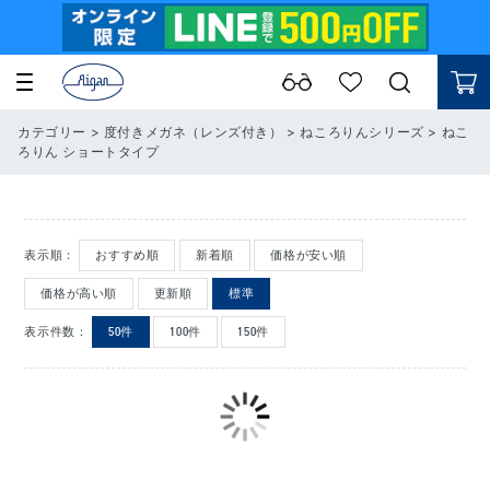
カテゴリー
>
度付きメガネ（レンズ付き）
>
ねころりんシリーズ
>
ねこ
ろりん ショートタイプ
表示順：
おすすめ順
新着順
価格が安い順
価格が高い順
更新順
標準
表示件数：
50件
100件
150件