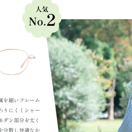
属を細いフレーム
わりにくくシャー
モダン部分を太く
を分散し快適なか