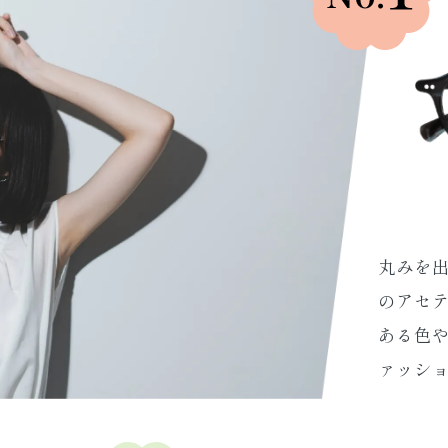
丸みを
のアセ
ある色
ァッショ