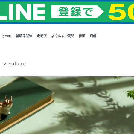
その他
補聴器関連
定期便
よくあるご質問
保証
店舗
）
>
kohoro