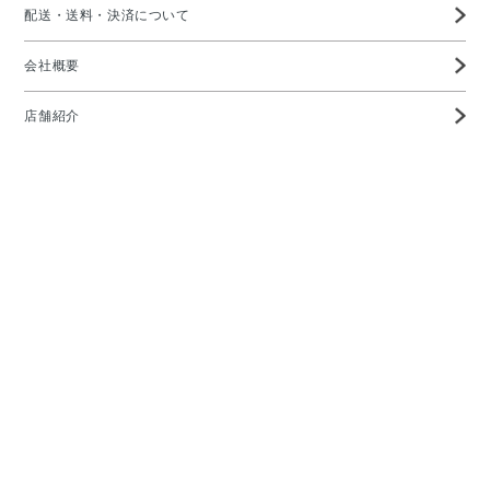
配送・送料・決済について
会社概要
店舗紹介
高度管理医療機器等販売業許可証
特定商取引に基づく表示
プライバシーポリシー
お問い合わせ
メガネの愛眼ホームページTOP
Copyright ©AIGAN CO,. LTD All rights reserved.