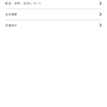
配送・送料・決済について
会社概要
店舗紹介
高度管理医療機器等販売業許可証
特定商取引に基づく表示
プライバシーポリシー
お問い合わせ
メガネの愛眼ホームページTOP
Copyright ©AIGAN CO,. LTD All rights reserved.