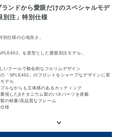
CEブランドから愛眼だけのスペシャルモデ
眼別注」特別仕様
特別仕様の心地良さ。
PLE40J」を原型とした愛眼別注モデル。
Eらしいクールで都会的なフルリムデザイン
の「SPLE40J」のフロントをシャープなデザインに変
注モデル
ンプルながらも立体感のあるカッティング
重視したβチタニウム製のバネパーツを搭載
製の軽量/高品質なフレーム
ズ仕様