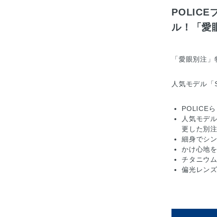
POLI
ル！「愛
「愛眼別注」
人気モデル「S
POLIC
人気モデル
更した別
細身でシ
かけ心地を
チタニウム
偏光レン