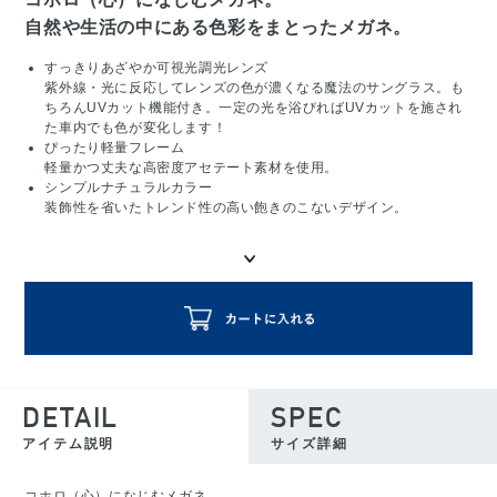
自然や生活の中にある色彩をまとったメガネ。
すっきりあざやか可視光調光レンズ
紫外線・光に反応してレンズの色が濃くなる魔法のサングラス。も
ちろんUVカット機能付き。一定の光を浴びればUVカットを施され
た車内でも色が変化します！
ぴったり軽量フレーム
軽量かつ丈夫な高密度アセテート素材を使用。
シンプルナチュラルカラー
装飾性を省いたトレンド性の高い飽きのこないデザイン。
DETAIL
SPEC
アイテム説明
サイズ詳細
コホロ（心）になじむメガネ。