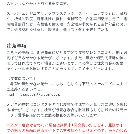
の良いしなやかさを有する樹脂素材。
スーパーエンジニアリングプラスチック（スーパーエンプラ）は、耐熱
性、機械的強度、耐摩耗性に優れ、機械部分、自動車用部品、電子・電
気機器部品など、高性能と耐久性、安全性が求められる基幹部品におい
ても金属材料を代替し、軽量化、低コスト化を実現している。
注意事項
こちらの商品は、別注商品になりますので度数やレンズにより、約２週
間ほど日数がかかる場合がございます。また、度数や瞳孔間距離の値に
よっては作成できない場合がございます。その際はご注文内容の変更・
キャンセルをお願いすることがあります。ご了承くださいませ。
【度数について】
ご希望の度数がない場合、こちら、もしくは下記のメールアドレスまで
ご連絡くださいませ。
mail :
lifesupport@aigan.co.jp
メガネの度数はコンタクトと同じ度数で作成すると見え方に違いを感じ
る場合がございます。検査が必要な場合は眼科様もしくは過去の販売デ
ータ、愛眼各店舗にて度数の検査をお願いいたします。
※万が一度数が合わない場合は期間中1回交換いたします。通販サイト
での購入の商品は通販サイトでの交換対応となりますので、あらかじめ