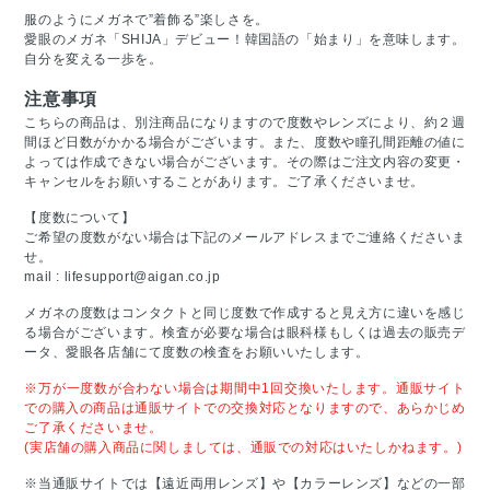
服のようにメガネで”着飾る”楽しさを。
愛眼のメガネ「SHIJA」デビュー！韓国語の「始まり」を意味します。
自分を変える一歩を。
注意事項
こちらの商品は、別注商品になりますので度数やレンズにより、約２週
間ほど日数がかかる場合がございます。また、度数や瞳孔間距離の値に
よっては作成できない場合がございます。その際はご注文内容の変更・
キャンセルをお願いすることがあります。ご了承くださいませ。
【度数について】
ご希望の度数がない場合は下記のメールアドレスまでご連絡くださいま
せ。
mail :
lifesupport@aigan.co.jp
メガネの度数はコンタクトと同じ度数で作成すると見え方に違いを感じ
る場合がございます。検査が必要な場合は眼科様もしくは過去の販売デ
ータ、愛眼各店舗にて度数の検査をお願いいたします。
※万が一度数が合わない場合は期間中1回交換いたします。通販サイト
での購入の商品は通販サイトでの交換対応となりますので、あらかじめ
ご了承くださいませ。
(実店舗の購入商品に関しましては、通販での対応はいたしかねます。)
※当通販サイトでは【遠近両用レンズ】や【カラーレンズ】などの一部