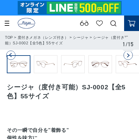
TOP
>
度付きメガネ（レンズ付き）
>
シージャ
>
シージャ（度付き可
能）SJ-0002【全5色】55サイズ
1
/
15
シージャ（度付き可能）SJ-0002【全5
色】55サイズ
その一瞬で自分を”着飾る”
個性を味方に