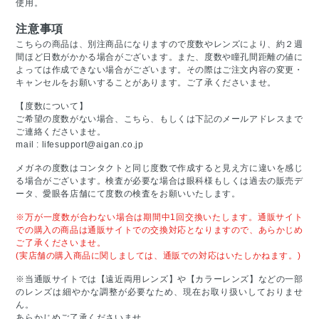
使用。
注意事項
こちらの商品は、別注商品になりますので度数やレンズにより、約２週
間ほど日数がかかる場合がございます。また、度数や瞳孔間距離の値に
よっては作成できない場合がございます。その際はご注文内容の変更・
キャンセルをお願いすることがあります。ご了承くださいませ。
【度数について】
ご希望の度数がない場合、こちら、もしくは下記のメールアドレスまで
ご連絡くださいませ。
mail :
lifesupport@aigan.co.jp
メガネの度数はコンタクトと同じ度数で作成すると見え方に違いを感じ
る場合がございます。検査が必要な場合は眼科様もしくは過去の販売デ
ータ、愛眼各店舗にて度数の検査をお願いいたします。
※万が一度数が合わない場合は期間中1回交換いたします。通販サイト
での購入の商品は通販サイトでの交換対応となりますので、あらかじめ
ご了承くださいませ。
(実店舗の購入商品に関しましては、通販での対応はいたしかねます。)
※当通販サイトでは【遠近両用レンズ】や【カラーレンズ】などの一部
のレンズは細やかな調整が必要なため、現在お取り扱いしておりませ
ん。
あらかじめご了承くださいませ。