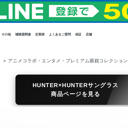
その他
補聴器関連
定期便
よくあるご質問
保証
店舗
）
>
アニメコラボ・エンタメ・プレミアム眼鏡コレクショ
HUNTER×HUNTERサングラス
商品ページを見る