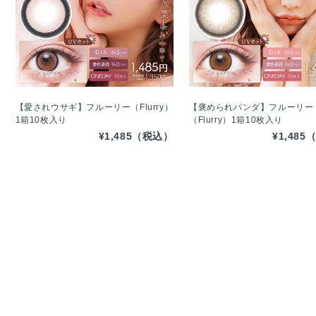
【愛されウサギ】フルーリー（Flurry）
【褒められパンダ】フルーリー
1箱10枚入り
（Flurry）1箱10枚入り
¥1,485（税込）
¥1,48