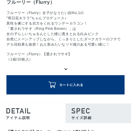
フルーリー（Flurry）
フルーリー（Flurry）女子がなりたい顔No,1の
”明日花キララ”ちゃんプロデュース♪
異性を虜にする目力をくれるワンデーカラコン！
「愛されウサギ（Ring Pink Brown）」は
女の子らしいちゅるんとした瞳に透きとおる白みピンク
自然にトーンアップしながら、くっきりとしたダークカラーのフチで
デカ目効果も抜群！お人形みたいなツヤ感のある可愛い瞳に！
フルーリー（Flurry）【愛されウサギ】
（1箱/10枚入）
DETAIL
SPEC
アイテム説明
サイズ詳細