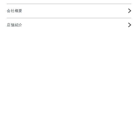
会社概要
店舗紹介
高度管理医療機器等販売業許可証
特定商取引に基づく表示
プライバシーポリシー
お問い合わせ
メガネの愛眼ホームページTOP
Copyright ©AIGAN CO,. LTD All rights reserved.