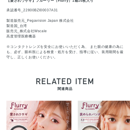
【愛されウサギ】フルーリー（Flurry）1箱10枚入り
承認番号_22800BZI00037A31
製造販売元_Pegavision Japan 株式会社
製造国_台湾
販売元_株式会社Wscale
高度管理医療機器
※コンタクトレンズを安全にお使いいただく為、 また眼の健康の為に
も、必ず、眼科医による検査・処方を受け、指導に従い、装用期間を厳
守し、正しくお使いください。
RELATED ITEM
関連商品