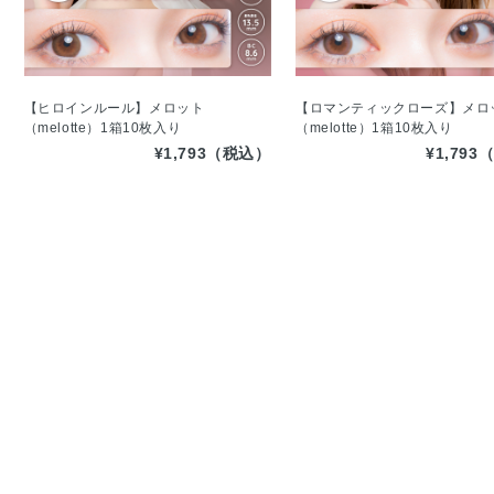
【ヒロインルール】メロット
【ロマンティックローズ】メロ
（melotte）1箱10枚入り
（melotte）1箱10枚入り
¥1,793（税込）
¥1,79