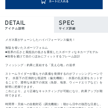
DETAIL
SPEC
アイテム説明
サイズ詳細
メガネ屋がチューンしたハイパフォーマンス偏光！
無駄を省いたスポーツフォルム
■視界の広さと風抵抗の低さを重視したスポーティな８カーブモデル
■頬骨を避けて目のくぼみにフィットするフレーム設計
フィッシング：釣果に直結する「見え心地」の追求
ストームライダーが最もその真価を発揮するのがフィッシングシーンで
す。 水面下の圧倒的な視認性（偏光機能）：水面の乱反射をカットす
ることで、透明な水面下の状況（魚影、地形、ウィードエリアなど）を
鮮明に把握できます。
これにより、より正確なキャスティングが可能になり、釣果アップが期
待できます。
時間帯・天候への自動対応（調光機能）：朝から日中の強烈な日差し、