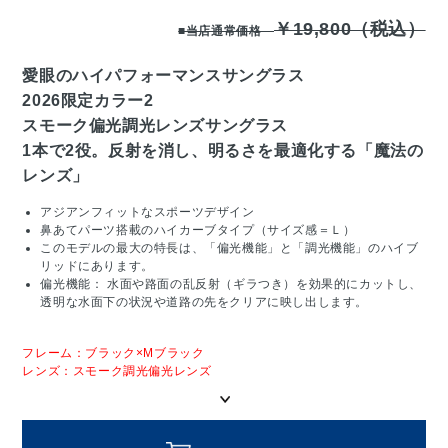
￥19,800（税込）
■当店通常価格
愛眼のハイパフォーマンスサングラス
2026限定カラー2
スモーク偏光調光レンズサングラス
1本で2役。反射を消し、明るさを最適化する「魔法の
レンズ」
アジアンフィットなスポーツデザイン
鼻あてパーツ搭載のハイカーブタイプ（サイズ感＝Ｌ）
このモデルの最大の特長は、「偏光機能」と「調光機能」のハイブ
リッドにあります。
偏光機能： 水面や路面の乱反射（ギラつき）を効果的にカットし、
透明な水面下の状況や道路の先をクリアに映し出します。
フレーム：ブラック×Mブラック
レンズ：スモーク調光偏光レンズ