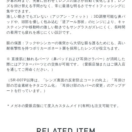
夕暮れ時まで、光量に合わせてレンズの濃さが自動で変化します。レン
ズを掛け替える手間がなく、常に最適な明るさでサイトフィッシングに
集中できます。
激しい動きでもズレない（アジアン・フィット）：3D調整可能な鼻パ
ッドや、頭部を優しく包み込む「逆アール形状」のヒンジにより、キャ
スティングや移動時の激しい動きでもサングラスがズレにくく、長時間
の着用でも疲れを感じにくい設計です。
眼の保護：フックやシンカーの衝突から大切な眼を護るためにも、高い
耐衝撃性を持つポリカーボネート層を採用したレンズが役立ちます。
※ 直接肌に触れるパーツ（鼻パッドおよび耳掛けラバー）が消耗した
際にはアフターパーツとの交換が可能です。（愛眼店舗またはご購入店
を通してご用命ください。）
（SR-007P以降は、「レンズ裏面の反射防止コートの向上」「耳掛け
部の芯金素材をチタニウム化」「耳掛け部のカバーの変更」のアップデ
ートを行っています。）
＊メガネの愛眼店舗にて度入カスタムメイド(有料)も注文可能です。
RELATED ITEM