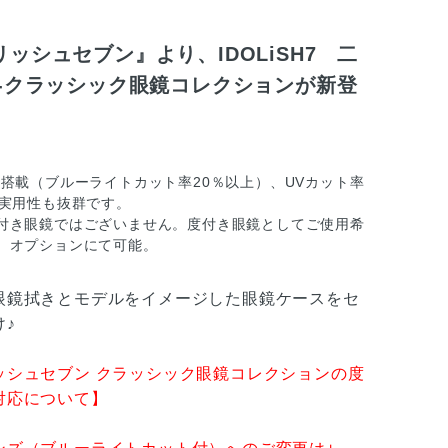
ッシュセブン』より、IDOLiSH7 二
和-クラッシック眼鏡コレクションが新登
準搭載（ブルーライトカット率20％以上）、UVカット率
、実用性も抜群です。
付き眼鏡ではございません。度付き眼鏡としてご使用希
、オプションにて可能。
眼鏡拭きとモデルをイメージした眼鏡ケースをセ
♪
ッシュセブン クラッシック眼鏡コレクションの度
対応について】