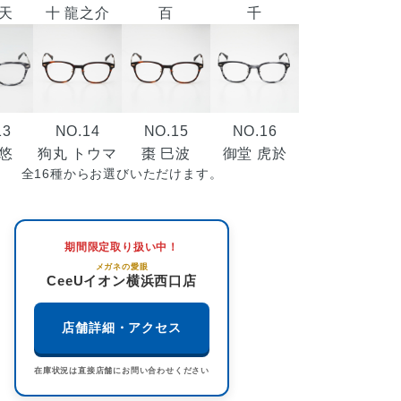
 天
十 龍之介
百
千
13
NO.14
NO.15
NO.16
 悠
狗丸 トウマ
棗 巳波
御堂 虎於
全16種からお選びいただけます。
期間限定取り扱い中！
メガネの愛眼
CeeUイオン横浜西口店
店舗詳細・アクセス
在庫状況は直接店舗にお問い合わせください