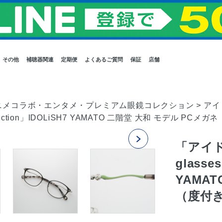
その他
補聴器関連
定期便
よくあるご質問
保証
店舗
ニメコラボ・エンタメ・プレミアム眼鏡コレクション
>
アイド
collection」IDOLiSH7 YAMATO 二階堂 大和 モデル 
「アイド
glasse
YAMA
（度付