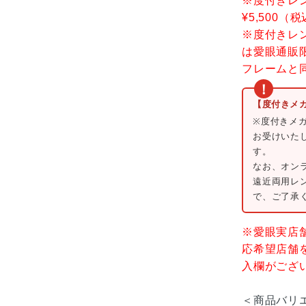
※度付きレ
¥5,500
※度付きレン
は愛眼通販
フレームと
【度付きメ
※度付きメ
お受けいた
す。
なお、オン
遠近両用レ
で、ご了承
※愛眼実店
応希望店舗
入欄がござ
＜商品バリ