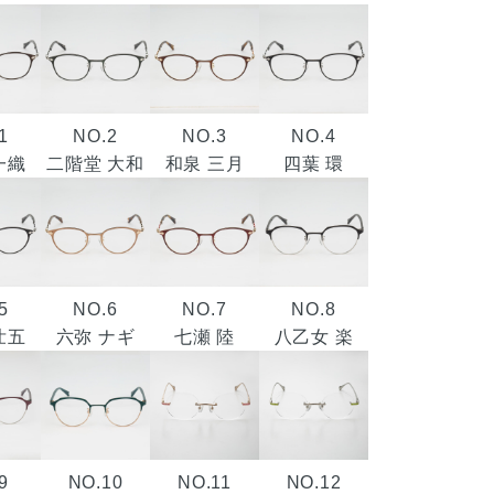
1
NO.2
NO.3
NO.4
一織
二階堂 大和
和泉 三月
四葉 環
5
NO.6
NO.7
NO.8
壮五
六弥 ナギ
七瀬 陸
八乙女 楽
9
NO.10
NO.11
NO.12