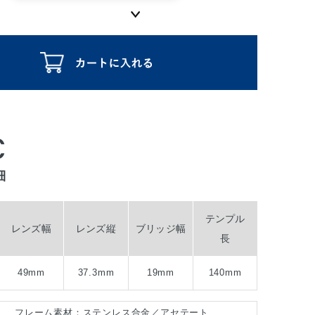
C
細
テンプル
レンズ幅
レンズ縦
ブリッジ幅
長
49mm
37.3mm
19mm
140mm
フレーム素材：ステンレス合金／アセテート