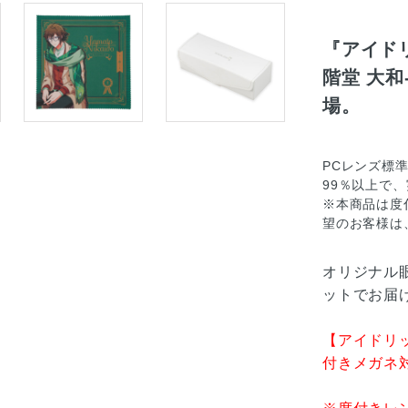
『アイドリ
階堂 大
場。
PCレンズ標
99％以上で
※本商品は度
望のお客様は
オリジナル
ットでお届け
【アイドリ
付きメガネ