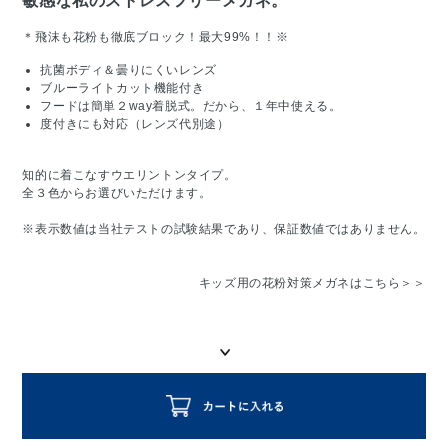
敏感な私のストレスフリーメガネ。
＊飛沫も花粉も徹底ブロック！最大99%！！※
抗菌ボディ＆曇りにくいレンズ
ブルーライトカット機能付き
フードは簡単２way着脱式。だから、１年中使える。
度付きにも対応（レンズ代別途）
知的に着こなすウエリントンタイプ。
全３色からお選びいただけます。
※表示数値は当社テストの試験結果であり、保証数値ではありません。
キッズ用の花粉対策メガネはこちら＞＞