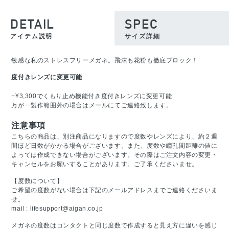
DETAIL
SPEC
アイテム説明
サイズ詳細
敏感な私のストレスフリーメガネ。飛沫も花粉も徹底ブロック！
度付きレンズに変更可能
+¥3,300でくもり止め機能付き度付きレンズに変更可能
万が一製作範囲外の場合はメールにてご連絡致します。
注意事項
こちらの商品は、別注商品になりますので度数やレンズにより、約２週
間ほど日数がかかる場合がございます。また、度数や瞳孔間距離の値に
よっては作成できない場合がございます。その際はご注文内容の変更・
キャンセルをお願いすることがあります。ご了承くださいませ。
【度数について】
ご希望の度数がない場合は下記のメールアドレスまでご連絡くださいま
せ。
mail :
lifesupport@aigan.co.jp
メガネの度数はコンタクトと同じ度数で作成すると見え方に違いを感じ