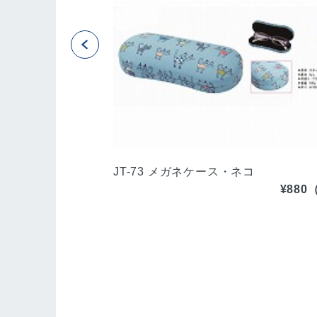
付き可能) C-8
JT-73 メガネケース・ネコ
¥88
¥9,900（税込）