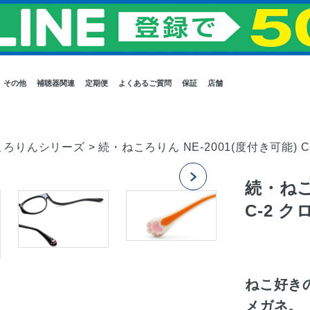
その他
補聴器関連
定期便
よくあるご質問
保証
店舗
ころりんシリーズ
>
続・ねころりん NE-2001(度付き可能) 
続・ねこ
C-2 
ねこ好き
メガネ。