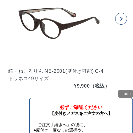
続・ねころりん NE-2001(度付き可能) C-4
続・ね
トラネコ49サイズ
ミケ
¥9,900（税込）
close