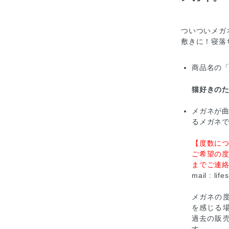
ついついメガ
敷きに！寝落
商品名の
猫好きの
メガネが
るメガネ
【度数に
ご希望の
までご連
mail :
life
メガネの
を感じる
過去の販