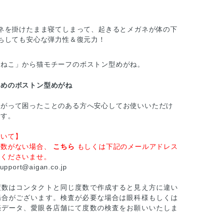
ネを掛けたまま寝てしまって、起きるとメガネが体の下
ちしても安心な弾力性＆復元力！
「ねこ」から猫モチーフのボストン型めがね。
ためのボストン型めがね
曲がって困ったことのある方へ安心してお使いいただけ
です。
ついて】
度数がない場合、
こちら
もしくは下記のメールアドレス
絡くださいませ。
support@aigan.co.jp
度数はコンタクトと同じ度数で作成すると見え方に違い
場合がございます。検査が必要な場合は眼科様もしくは
売データ、愛眼各店舗にて度数の検査をお願いいたしま