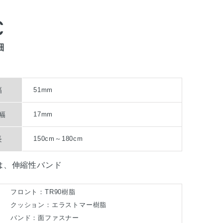
C
細
幅
51mm
幅
17mm
長
150cm～180cm
は、伸縮性バンド
フロント：TR90樹脂
クッション：エラストマー樹脂
バンド：面ファスナー