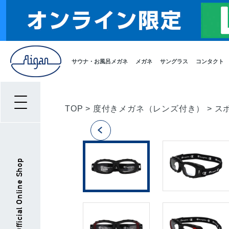
サウナ・お風呂メガネ
メガネ
サングラス
コンタクト
TOP
>
度付きメガネ（レンズ付き）
>
ス
Aigan Official Online Shop