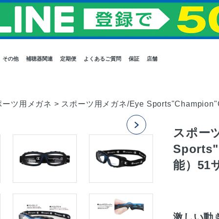
その他
補聴器関連
定期便
よくあるご質問
保証
店舗
ポーツ用メガネ
>
スポーツ用メガネ/Eye Sports"Champi
スポーツ
Sport
能）51
激しい動