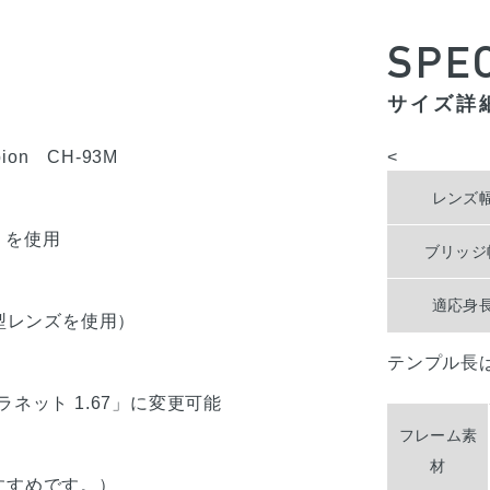
SPE
サイズ詳
ion CH-93M
<
レンズ
」を使用
ブリッジ
＞
適応身
薄型レンズを使用）
テンプル長
ラネット 1.67」に変更可能
＞
フレーム素
材
おすすめです。）