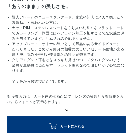
「ありのまま」の美しさを。
婦人フレームのニュースタンダード。家族や知人にメガネ換えた？
素敵ね。と言われたい方に。
カットRIM：ステンレスシートをくり抜いたリムをフラットコート
でカラーリング。側面にはヘアライン加工を施すことで光沢感に深
みを与えています。リム切れの心配ありません。
アセチプレート：オトナの装いとして気品のあるサイドビューにこ
だわりました。こめかみ部分の額縁に美しいアセテート生地が光る
職人技。丸みを帯びた蝶番部との対比が秀逸です。
クリアモダン：耳もとをスッキリ見せつつ、メタルモダンのように
金属が直接肌に当たらず、フラット形状なので優しいかけ心地にな
ります。
全３色からお選びいただけます。
※ 度数入力は、カート内の次画面にて、レンズの種類と度数情報を入
力するフォームが表示されます。