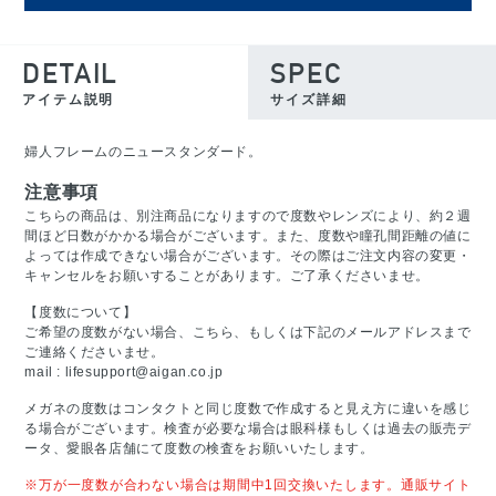
DETAIL
SPEC
アイテム説明
サイズ詳細
婦人フレームのニュースタンダード。
注意事項
こちらの商品は、別注商品になりますので度数やレンズにより、約２週
間ほど日数がかかる場合がございます。また、度数や瞳孔間距離の値に
よっては作成できない場合がございます。その際はご注文内容の変更・
キャンセルをお願いすることがあります。ご了承くださいませ。
【度数について】
ご希望の度数がない場合、こちら、もしくは下記のメールアドレスまで
ご連絡くださいませ。
mail :
lifesupport@aigan.co.jp
メガネの度数はコンタクトと同じ度数で作成すると見え方に違いを感じ
る場合がございます。検査が必要な場合は眼科様もしくは過去の販売デ
ータ、愛眼各店舗にて度数の検査をお願いいたします。
※万が一度数が合わない場合は期間中1回交換いたします。通販サイト