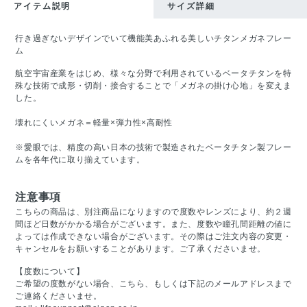
アイテム説明
サイズ詳細
行き過ぎないデザインでいて機能美あふれる美しいチタンメガネフレー
ム
航空宇宙産業をはじめ、様々な分野で利用されているベータチタンを特
殊な技術で成形・切削・接合することで「メガネの掛け心地」を変えま
した。
壊れにくいメガネ＝軽量×弾力性×高耐性
※愛眼では、精度の高い日本の技術で製造されたベータチタン製フレー
ムを各年代に取り揃えています。
注意事項
こちらの商品は、別注商品になりますので度数やレンズにより、約２週
間ほど日数がかかる場合がございます。また、度数や瞳孔間距離の値に
よっては作成できない場合がございます。その際はご注文内容の変更・
キャンセルをお願いすることがあります。ご了承くださいませ。
【度数について】
ご希望の度数がない場合、こちら、もしくは下記のメールアドレスまで
ご連絡くださいませ。