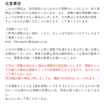
注意事項
こちらの商品は、別注商品になりますので度数やレンズにより、約２週
間ほど日数がかかる場合がございます。また、度数や瞳孔間距離の値に
よっては作成できない場合がございます。その際はご注文内容の変更・
キャンセルをお願いすることがあります。ご了承くださいませ。
【度数について】
ご希望の度数がない場合、こちら、もしくは下記のメールアドレスまで
ご連絡くださいませ。
mail :
lifesupport@aigan.co.jp
メガネの度数はコンタクトと同じ度数で作成すると見え方に違いを感じ
る場合がございます。検査が必要な場合は眼科様もしくは過去の販売デ
ータ、愛眼各店舗にて度数の検査をお願いいたします。
※万が一度数が合わない場合は期間中1回交換いたします。通販サイト
での購入の商品は通販サイトでの交換対応となりますので、あらかじめ
ご了承くださいませ。
(実店舗の購入商品に関しましては、通販での対応はいたしかねます。)
※当通販サイトでは【遠近両用レンズ】や【カラーレンズ】などの一部
のレンズは細やかな調整が必要なため、現在お取り扱いしておりませ
ん。
あらかじめご了承くださいませ。