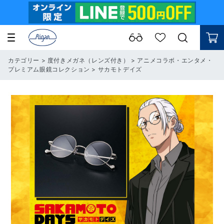
カテゴリー
>
度付きメガネ（レンズ付き）
>
アニメコラボ・エンタメ・
プレミアム眼鏡コレクション
>
サカモトデイズ