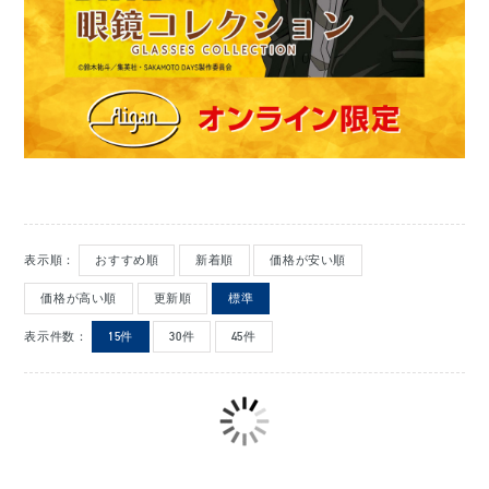
表示順：
おすすめ順
新着順
価格が安い順
価格が高い順
更新順
標準
表示件数：
15件
30件
45件