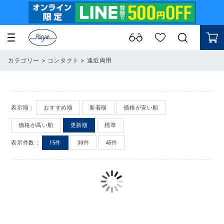
カテゴリー
>
コンタクト
>
遠近両用
表示順：
おすすめ順
新着順
価格が安い順
価格が高い順
更新順
標準
表示件数：
15件
30件
45件