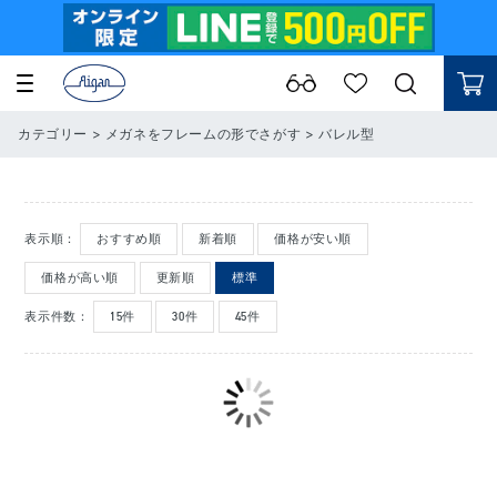
カテゴリー
>
メガネをフレームの形でさがす
>
バレル型
表示順：
おすすめ順
新着順
価格が安い順
価格が高い順
更新順
標準
表示件数：
15件
30件
45件