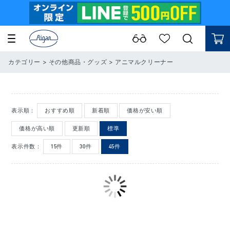
カテゴリー
>
その他商品・グッズ
>
アニマルクリーナー
表示順：
おすすめ順
新着順
価格が安い順
価格が高い順
更新順
標準
表示件数：
15件
30件
45件